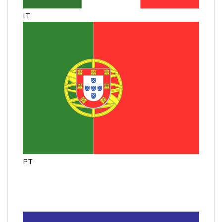
IT
PT