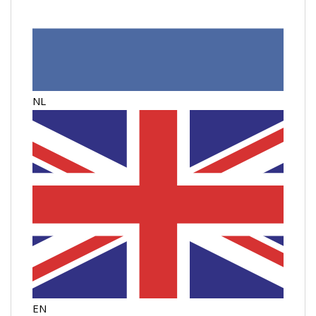
NL
EN