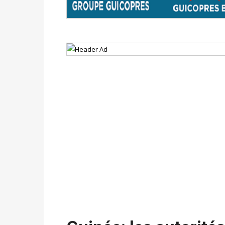
avant le 16 mai 2026 à 16h
Politique
-
Proclamation des résultats glob
statistiques des législatives et communales 
Politique
-
Suite de la publication des résul
ce 03 juin à 14h
Politique
-
Suite de la publication des résul
– mardi 02 juin à 17h