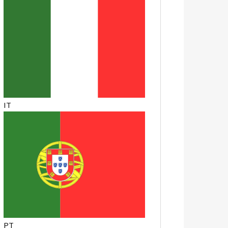
IT
PT