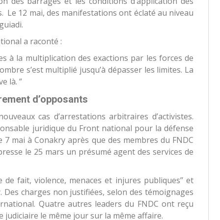
ion des barrages et les conditions d’application des
. Le 12 mai, des manifestations ont éclaté au niveau
guiadi.
ional a raconté :
s à la multiplication des exactions par les forces de
mbre s’est multiplié jusqu’à dépasser les limites. La
e là. ”
fèrement d’opposants
veaux cas d’arrestations arbitraires d’activistes.
ponsable juridique du Front national pour la défense
té le 7 mai à Conakry après que des membres du FNDC
e presse le 25 mars un présumé agent des services de
e de fait, violence, menaces et injures publiques’’ et
y. Des charges non justifiées, selon des témoignages
ernational. Quatre autres leaders du FNDC ont reçu
e judiciaire le même jour sur la même affaire.