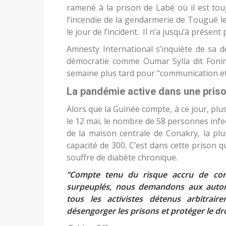
ramené à la prison de Labé où il est toujo
l’incendie de la gendarmerie de Tougué le 
le jour de l’incident. Il n’a jusqu’à présen
Amnesty International s’inquiète de sa dé
démocratie comme Oumar Sylla dit Fonink
semaine plus tard pour ‘’communication et
La pandémie active dans une pris
Alors que la Guinée compte, à ce jour, plu
le 12 mai, le nombre de 58 personnes infect
de la maison centrale de Conakry, la p
capacité de 300. C’est dans cette prison 
souffre de diabète chronique.
“Compte tenu du risque accru de con
surpeuplés, nous demandons aux autori
tous les activistes détenus arbitrai
désengorger les prisons et protéger le dro