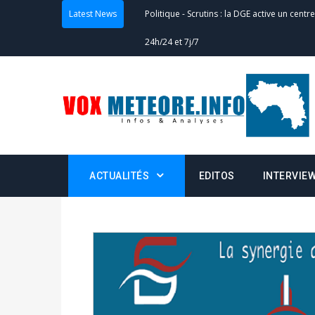
Latest News
Actualités
-
Double scrutin du 31 mai : fin
minuit
Actualités
-
Communiqué relatif à la délivra
Politique
-
Convocation des membres des 
Centralisation des Votes (CACV) à une pres
formation
ACTUALITÉS
EDITOS
INTERVIE
Politique
-
Candidats : désignez vos représ
des votes) avant le 16 mai à 16h
Politique
-
Double scrutin du 31 mai : retra
du 16 au 31 mai 2026
Politique
-
Délégués de bureaux de vote : v