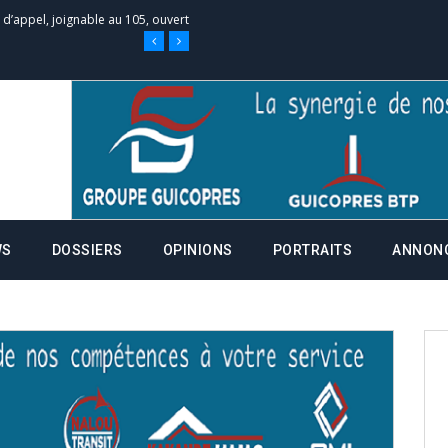
 des campagnes ce jeudi 28 mai à
nce de la fiche de procuration
Commissions Administratives de
tation de serment et à une
WS
DOSSIERS
OPINIONS
PORTRAITS
ANNON
entants aux CACV (centralisation
it des cartes d’électeurs possible
os informations à transmettre