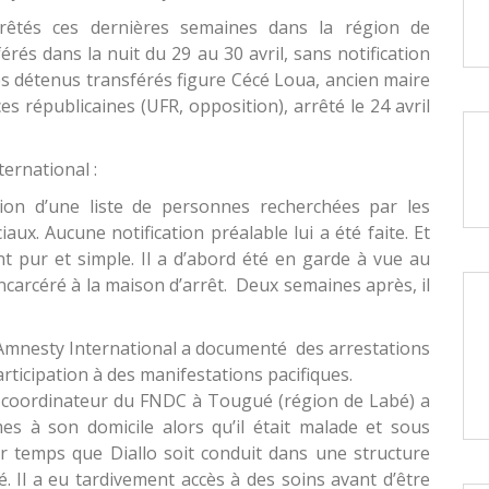
rrêtés ces dernières semaines dans la région de
rés dans la nuit du 29 au 30 avril, sans notification
les détenus transférés figure Cécé Loua, ancien maire
s républicaines (UFR, opposition), arrêté le 24 avril
ernational :
ion d’une liste de personnes recherchées par les
iaux. Aucune notification préalable lui a été faite. Et
nt pur et simple. Il a d’abord été en garde à vue au
ncarcéré à la maison d’arrêt. Deux semaines après, il
 Amnesty International a documenté des arrestations
articipation à des manifestations pacifiques.
o, coordinateur du FNDC à Tougué (région de Labé) a
es à son domicile alors qu’il était malade et sous
r temps que Diallo soit conduit dans une structure
é. Il a eu tardivement accès à des soins avant d’être