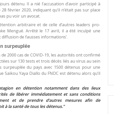
urs détenu. Il a nié l’accusation d’avoir participé à
28 février 2020, indiquant qu’il n’était pas sur place
t pas pu voir un avocat.
tention arbitraire et de celle d’autres leaders pro-
e Mengué. Arrêté le 17 avril, il a été inculpé une
 diffusion de fausses informations’.
on surpeuplée
s de 2000 cas de COVID-19, les autorités ont confirmé
ées sur 130 tests et trois décès liés au virus au sein
lus surpeuplée du pays avec 1500 détenus pour une
que Saïkou Yaya Diallo du FNDC est détenu alors qu’il
tagion en détention notamment dans des lieux
tés de libérer immédiatement et sans conditions
rement et de prendre d’autres mesures afin de
it à la santé de tous les détenus.”