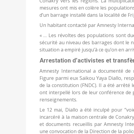
Conakry vers les régions. La multiplicat
mesures ont mis en colère les populations
d’un barrage installé dans la localité de Fri
Un habitant contacté par Amnesty Internat
« … Les révoltes des populations sont due
sécurité au niveau des barrages dont le no
situation a empiré jusqu’à ce qu’on en arriv
Arrestation d’activistes et trans
Amnesty International a documenté de nou
Figure parmi eux Saïkou Yaya Diallo, res
de la constitution (FNDC). Il a été arrê
ont interpellé lors de leur conférence d
renseignements.
Le 12 mai, Diallo a été inculpé pour ‘’voi
incarcéré à la maison centrale de Conakr
et documents recueillis par Amnesty Int
une convocation de la Direction de la polic