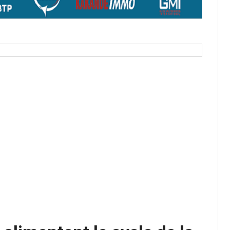
aux provisoires et des
: ce 4 juin à 18h
tats partiels des élections de mai
tats partiels des élections de mai