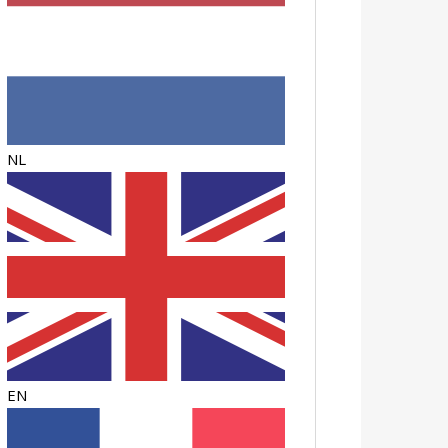
NL
EN