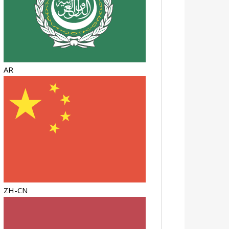
AR
ZH-CN