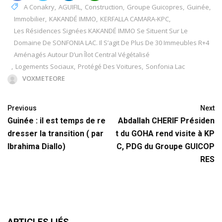
A Conakry
,
AGUIFIL
,
Construction
,
Groupe Guicopres
,
Guinée
,
Immobilier
,
KAKANDÉ IMMO
,
KERFALLA CAMARA-KPC
,
Les Résidences Signées KAKANDÉ IMMO Se Situent Sur Le
Domaine De SONFONIA LAC. Il S’agit De Plus De 30 Immeubles R+4
Aménagés Autour D’un Îlot Central Végétalisé
,
Logements Sociaux
,
Protégé Des Voitures
,
Sonfonia Lac
VOXMETEORE
Previous
Next
Guinée : il est temps de re
Abdallah CHERIF Présiden
dresser la transition ( par
t du GOHA rend visite à KP
Ibrahima Diallo)
C, PDG du Groupe GUICOP
RES
ARTICLES LIÉS