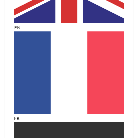
EN
FR