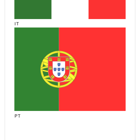
IT
PT