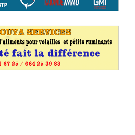
os informations à transmettre
aux provisoires et des
: ce 4 juin à 18h
tats partiels des élections de mai
tats partiels des élections de mai