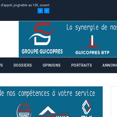
e d’appel, joignable au 105, ouvert
 des campagnes ce jeudi 28 mai à
nce de la fiche de procuration
Commissions Administratives de
WS
DOSSIERS
OPINIONS
PORTRAITS
ANNON
tation de serment et à une
entants aux CACV (centralisation
it des cartes d’électeurs possible