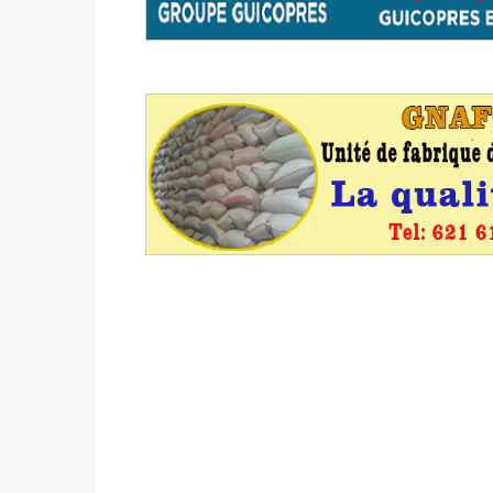
du 16 au 31 mai 2026
Politique
-
Délégués de bureaux de vote : v
avant le 16 mai 2026 à 16h
Politique
-
Proclamation des résultats glob
statistiques des législatives et communales 
Politique
-
Suite de la publication des résul
ce 03 juin à 14h
Politique
-
Suite de la publication des résul
– mardi 02 juin à 17h