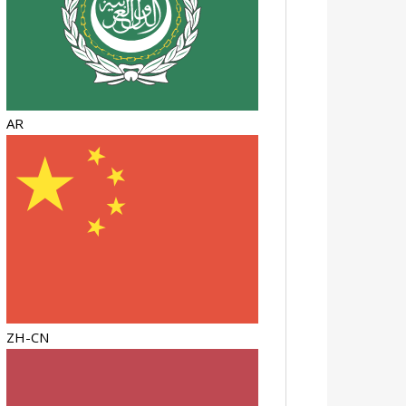
AR
ZH-CN