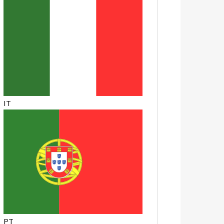
IT
PT