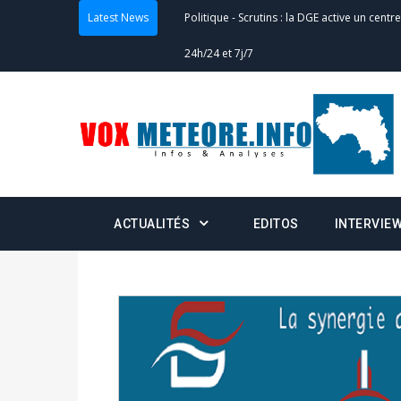
Latest News
Politique
-
Scrutins : la DGE active un centr
24h/24 et 7j/7
Actualités
-
Double scrutin du 31 mai : fin
minuit
Actualités
-
Communiqué relatif à la délivra
Politique
-
Convocation des membres des 
ACTUALITÉS
EDITOS
INTERVIE
Centralisation des Votes (CACV) à une pres
formation
Politique
-
Candidats : désignez vos représ
des votes) avant le 16 mai à 16h
Politique
-
Double scrutin du 31 mai : retra