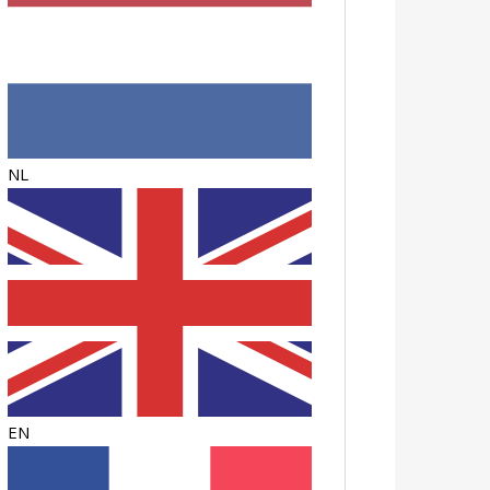
NL
EN