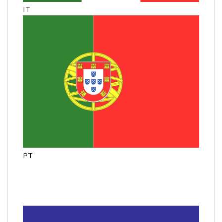
IT
PT