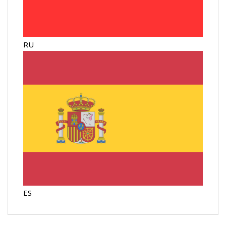
RU
ES