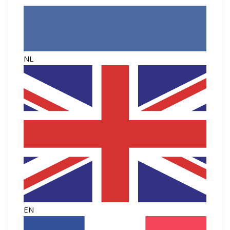
NL
EN