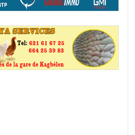
os informations à transmettre
aux provisoires et des
: ce 4 juin à 18h
tats partiels des élections de mai
tats partiels des élections de mai