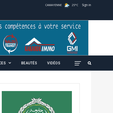
Sign in
CAMAYENNE
25
°
C
CES
BEAUTÉS
VIDÉOS