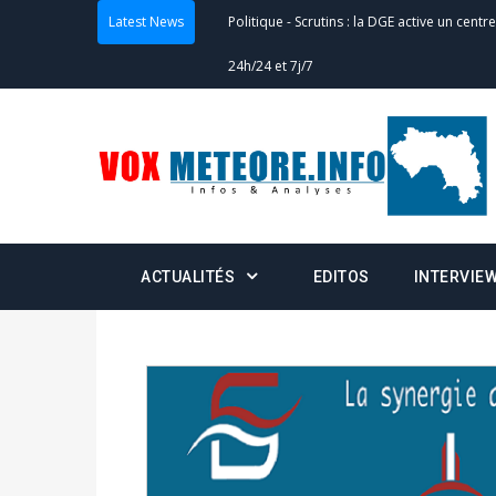
Latest News
Politique
-
Scrutins : la DGE active un centr
24h/24 et 7j/7
Actualités
-
Double scrutin du 31 mai : fin
minuit
Actualités
-
Communiqué relatif à la délivra
Politique
-
Convocation des membres des 
ACTUALITÉS
EDITOS
INTERVIE
Centralisation des Votes (CACV) à une pres
formation
Politique
-
Candidats : désignez vos représ
des votes) avant le 16 mai à 16h
Politique
-
Double scrutin du 31 mai : retra