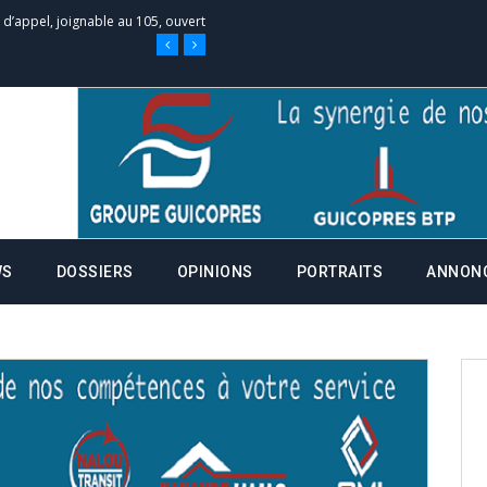
e d’appel, joignable au 105, ouvert
 des campagnes ce jeudi 28 mai à
nce de la fiche de procuration
Commissions Administratives de
WS
DOSSIERS
OPINIONS
PORTRAITS
ANNON
tation de serment et à une
entants aux CACV (centralisation
it des cartes d’électeurs possible