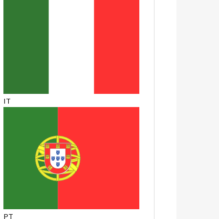
IT
PT