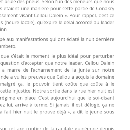
s et brûlé des pneus. Selon l’un des meneurs que nous
s étaient une manière pour cette partie de Conakry
ssement visant Cellou Dalein ». Pour rappel, c’est ce
s (heure locale), qu’expire le délai accordé au leader
inn.
cipé aux manifestations qui ont éclaté la nuit dernière
ambeto.
 que c’était le moment le plus idéal pour perturber
question d’accepter que notre leader, Cellou Dalein
n a marre de l’acharnement de la junte sur notre
monde a vu les preuves que Cellou a acquis le domaine
malgré ça, le pouvoir tient coûte que coûte à le
ette injustice. Notre sortie dans la rue hier nuit est
régime en place. C’est aujourd’hui que le soi-disant
 lui, arrive à terme. Si jamais il est délogé, ça ne
fait hier nuit le prouve déjà », a dit le jeune sous
 sur cet axe routier de la capitale guinéenne depuis