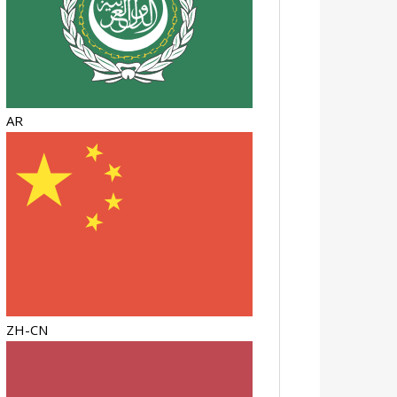
AR
ZH-CN