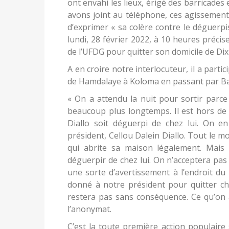
ont envahi les lieux, érigé des barricade
avons joint au téléphone, ces agissement
d’exprimer « sa colère contre le déguerpi
lundi, 28 février 2022, à 10 heures précise
de l’UFDG pour quitter son domicile de Dix
A en croire notre interlocuteur, il a parti
de Hamdalaye à Koloma en passant par B
« On a attendu la nuit pour sortir parce
beaucoup plus longtemps. Il est hors de 
Diallo soit déguerpi de chez lui. On e
président, Cellou Dalein Diallo. Tout le 
qui abrite sa maison légalement. Mais 
déguerpir de chez lui. On n’acceptera pas c
une sorte d’avertissement à l’endroit du 
donné à notre président pour quitter chez
restera pas sans conséquence. Ce qu’on a 
l’anonymat.
C’est la toute première action populaire