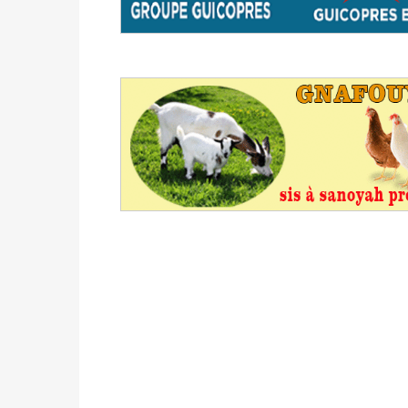
du 16 au 31 mai 2026
Politique
-
Délégués de bureaux de vote : v
avant le 16 mai 2026 à 16h
Politique
-
Proclamation des résultats glob
statistiques des législatives et communales 
Politique
-
Suite de la publication des résul
ce 03 juin à 14h
Politique
-
Suite de la publication des résul
– mardi 02 juin à 17h