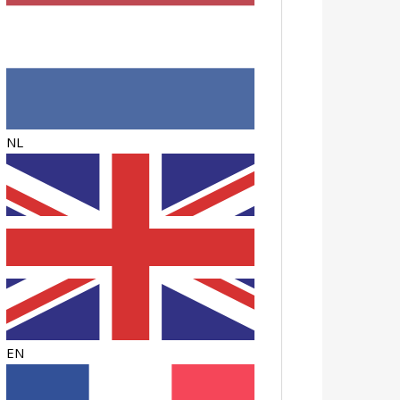
NL
EN