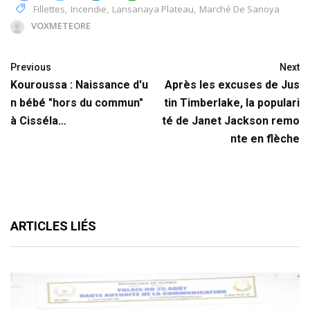
Fillettes
,
Incendie
,
Lansanaya Plateau
,
Marché De Sanoya
VOXMETEORE
Previous
Next
Kouroussa : Naissance d'u
Après les excuses de Jus
n bébé "hors du commun"
tin Timberlake, la populari
à Cisséla…
té de Janet Jackson remo
nte en flèche
ARTICLES LIÉS