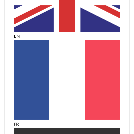
EN
FR