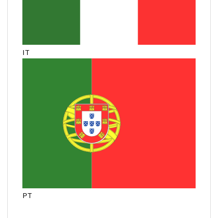
IT
PT