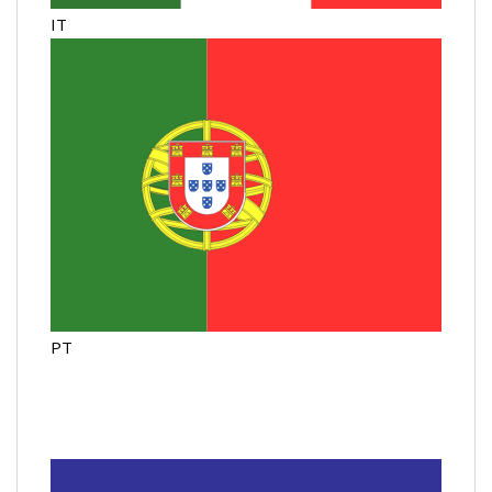
IT
PT