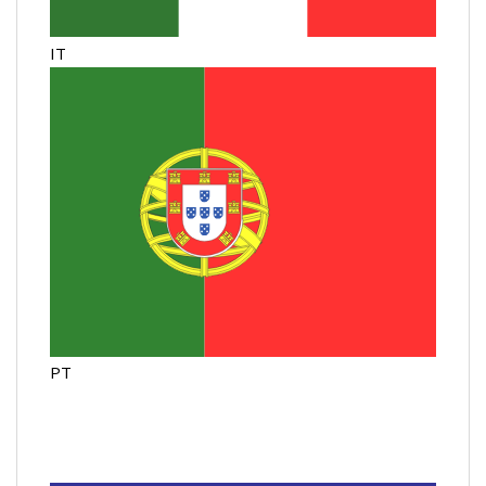
IT
PT