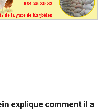
aux provisoires et des
: ce 4 juin à 18h
tats partiels des élections de mai
tats partiels des élections de mai
e d’appel, joignable au 105, ouvert
lein explique comment il a