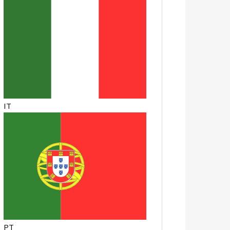
IT
PT