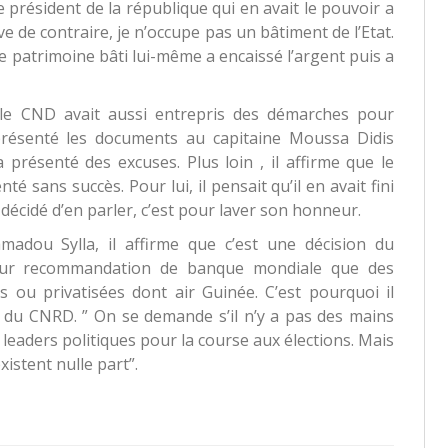
le président de la république qui en avait le pouvoir a
e de contraire, je n’occupe pas un bâtiment de l’Etat.
le patrimoine bâti lui-même a encaissé l’argent puis a
, le CND avait aussi entrepris des démarches pour
présenté les documents au capitaine Moussa Didis
a présenté des excuses. Plus loin , il affirme que le
 sans succès. Pour lui, il pensait qu’il en avait fini
a décidé d’en parler, c’est pour laver son honneur.
adou Sylla, il affirme que c’est une décision du
t sur recommandation de banque mondiale que des
ou privatisées dont air Guinée. C’est pourquoi il
ns du CNRD. ” On se demande s’il n’y a pas des mains
leaders politiques pour la course aux élections. Mais
istent nulle part”.