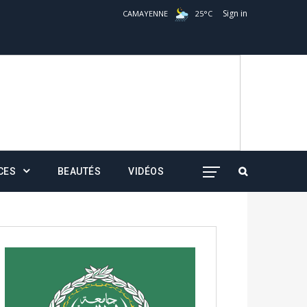
Sign in
CAMAYENNE
25
°
C
CES
BEAUTÉS
VIDÉOS