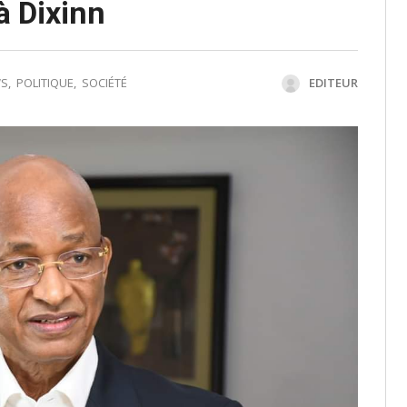
à Dixinn
S
,
POLITIQUE
,
SOCIÉTÉ
EDITEUR