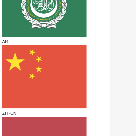
AR
ZH-CN