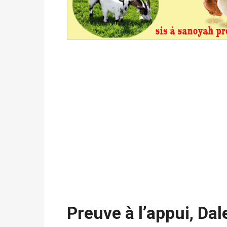
Politique
-
Proclamation des résultats glob
statistiques des législatives et communales 
Politique
-
Suite de la publication des résul
ce 03 juin à 14h
Politique
-
Suite de la publication des résul
– mardi 02 juin à 17h
Politique
-
Scrutins : la DGE active un centr
24h/24 et 7j/7
Preuve à l’appui, Da