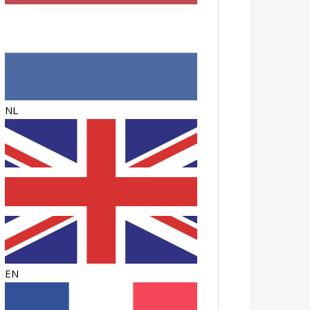
NL
EN