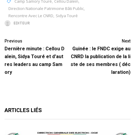
Camp Samory Touré
,
Cellou Dalein
,
Direction Nationale Patrimoine Bâti Public
,
Rencontre Avec Le CNRD
,
Sidya Touré
EDITEUR
Previous
Next
Dernière minute : Cellou D
Guinée : le FNDC exige au
alein, Sidya Touré et d'aut
CNRD la publication de la li
res leaders au camp Sam
ste de ses membres ( déc
ory
laration)
ARTICLES LIÉS