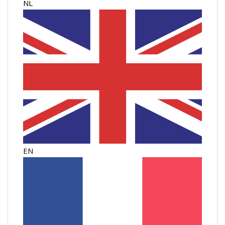
NL
EN