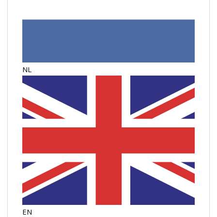
NL
EN