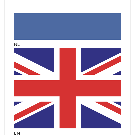
NL
EN