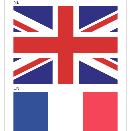
NL
EN