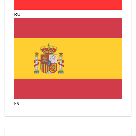
RU
ES