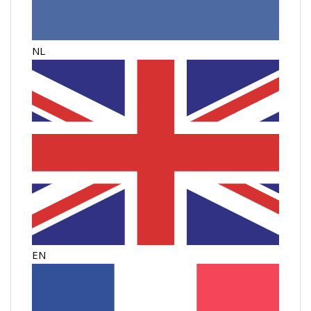
NL
EN