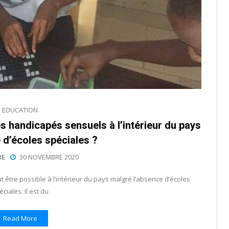
EDUCATION
es handicapés sensuels à l’intérieur du pays
 d’écoles spéciales ?
RE
30 NOVEMBRE 2020
 être possible à l’intérieur du pays malgré l’absence d’écoles
éciales. Il est du
Read More