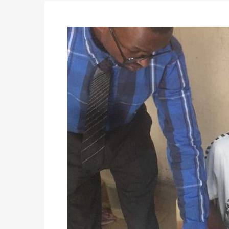
des votes) avant le 16 mai à 16h
Politique
-
Double scrutin du 31 mai : retra
du 16 au 31 mai 2026
Politique
-
Délégués de bureaux de vote : v
avant le 16 mai 2026 à 16h
Politique
-
Proclamation des résultats glob
statistiques des législatives et communales 
Politique
-
Suite de la publication des résul
ce 03 juin à 14h