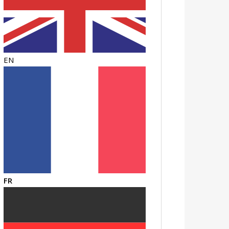
EN
FR