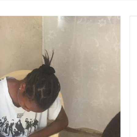
it des cartes d’électeurs possible
os informations à transmettre
aux provisoires et des
: ce 4 juin à 18h
tats partiels des élections de mai