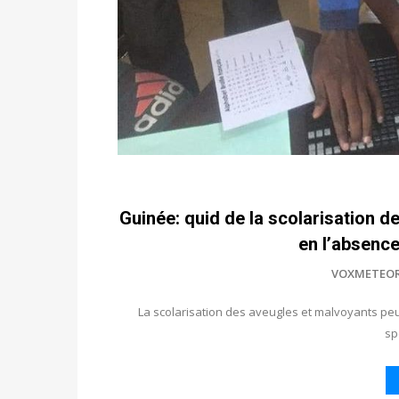
Guinée: quid de la scolarisation d
en l’absence
VOXMETEO
La scolarisation des aveugles et malvoyants peut
sp