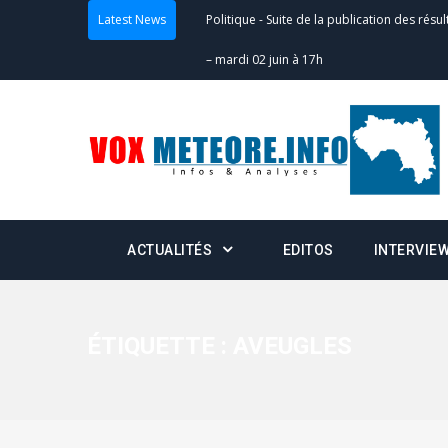
Latest News
Politique
-
Suite de la publication des résul
– mardi 02 juin à 17h
Politique
-
Scrutins : la DGE active un centr
24h/24 et 7j/7
Actualités
-
Double scrutin du 31 mai : fin
minuit
ACTUALITÉS
EDITOS
INTERVIE
Actualités
-
Communiqué relatif à la délivra
Politique
-
Convocation des membres des 
Centralisation des Votes (CACV) à une pres
ÉTIQUETTE :
AVEUGLES
formation
Politique
-
Candidats : désignez vos représ