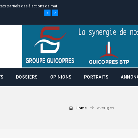
tats partiels des élections de mai
e d’appel, joignable au 105, ouvert
 des campagnes ce jeudi 28 mai à
WS
DOSSIERS
OPINIONS
PORTRAITS
ANNON
nce de la fiche de procuration
Commissions Administratives de
tation de serment et à une
Home
aveugles
entants aux CACV (centralisation