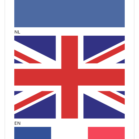
NL
EN