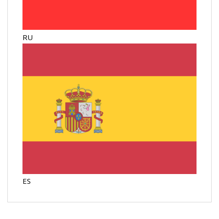
RU
ES