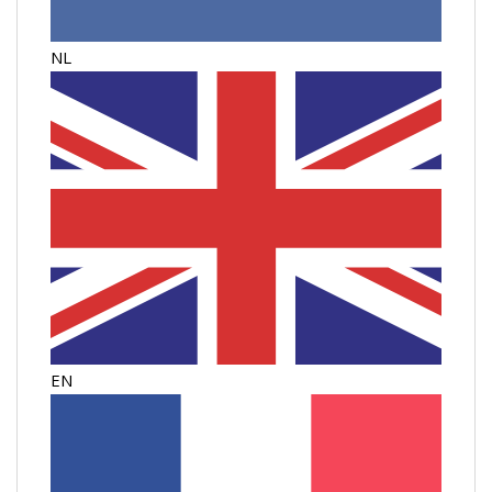
NL
EN