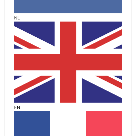
NL
EN