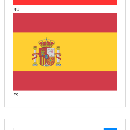
RU
ES