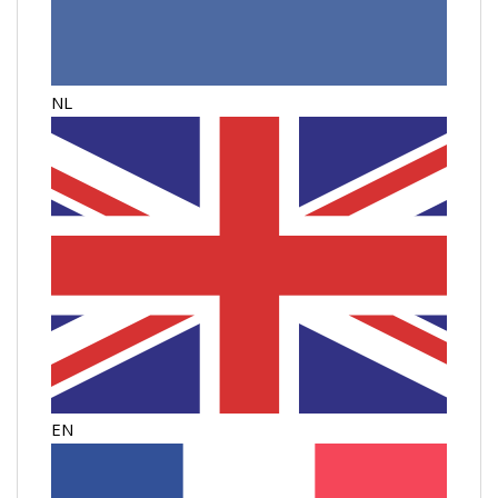
NL
EN