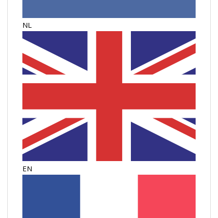
NL
EN