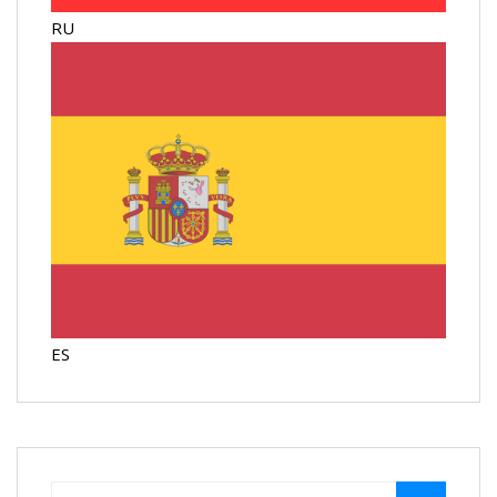
RU
ES