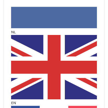
NL
EN