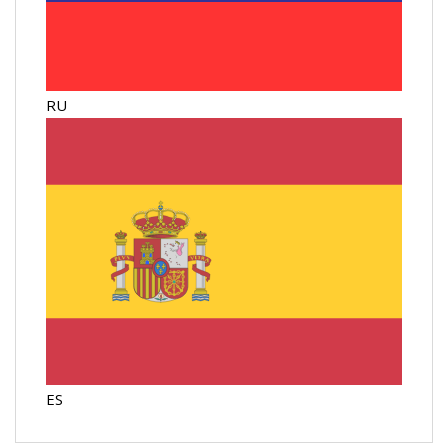
RU
ES