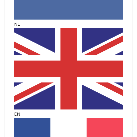
NL
EN