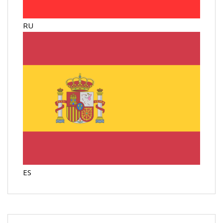
RU
ES