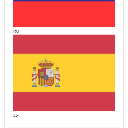
RU
ES