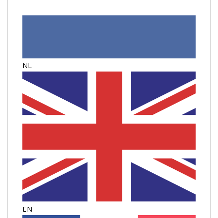
NL
EN