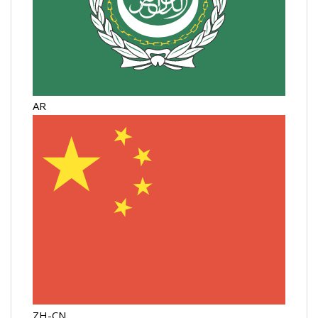
AR
ZH-CN