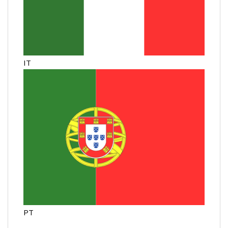
IT
PT