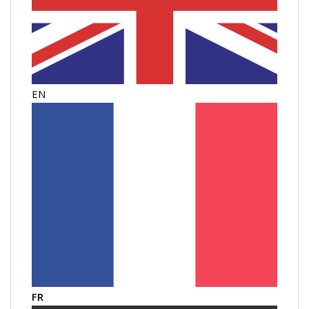
EN
FR