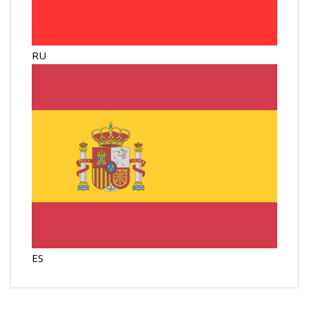
RU
ES