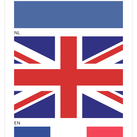
NL
EN