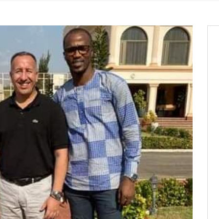
os informations à transmettre
aux provisoires et des
: ce 4 juin à 18h
tats partiels des élections de mai