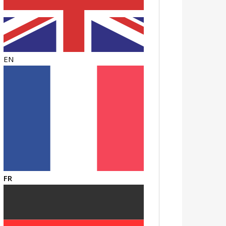
EN
FR