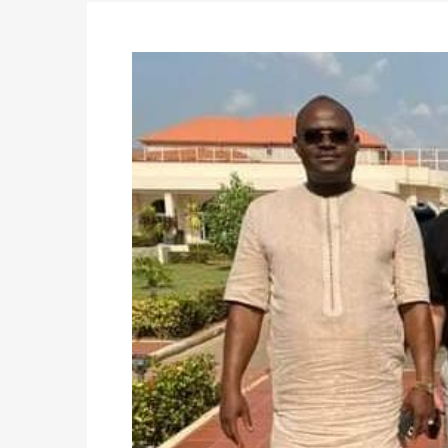
du 16 au 31 mai 2026
Politique
-
Délégués de bureaux de vote : v
avant le 16 mai 2026 à 16h
Politique
-
Proclamation des résultats glob
statistiques des législatives et communales 
Politique
-
Suite de la publication des résul
ce 03 juin à 14h