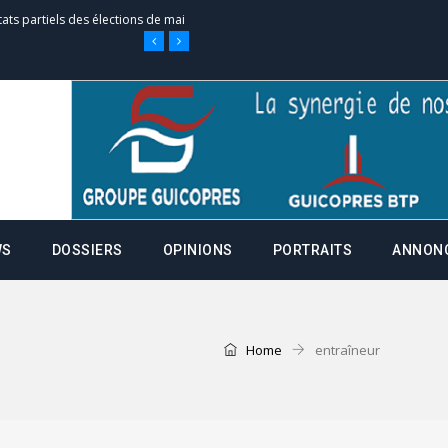
e d’appel, joignable au 105, ouvert
 des campagnes ce jeudi 28 mai à
nce de la fiche de procuration
Commissions Administratives de
WS
DOSSIERS
OPINIONS
PORTRAITS
ANNON
tation de serment et à une
Home
entraîneur
entants aux CACV (centralisation
it des cartes d’électeurs possible