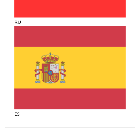
RU
ES