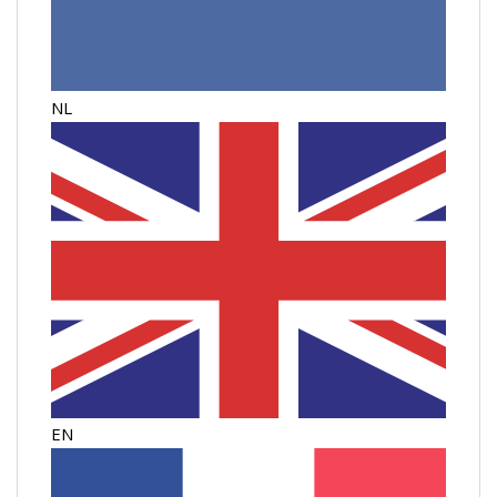
NL
EN