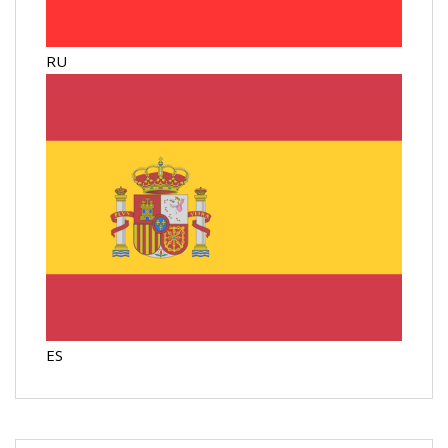
RU
ES