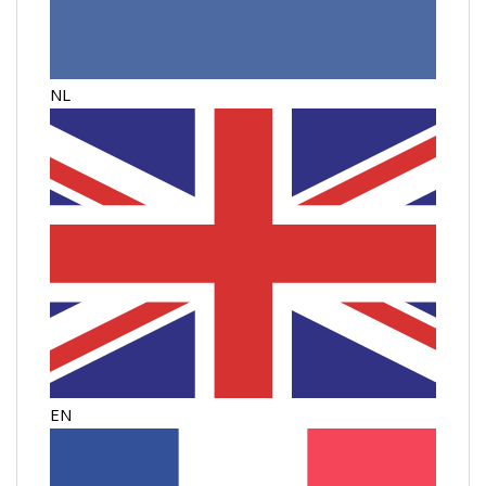
NL
EN