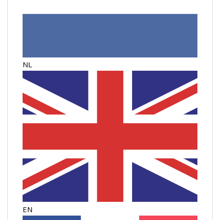
NL
EN