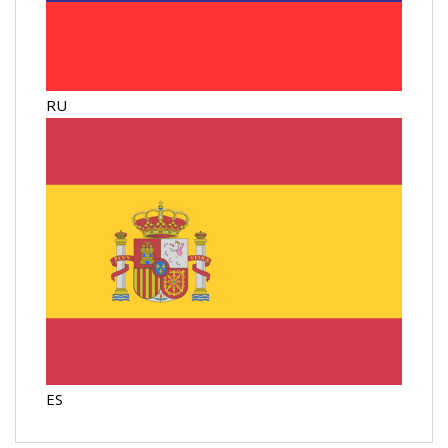
RU
ES