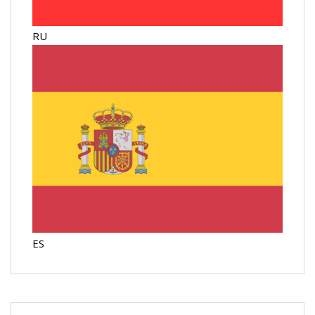
RU
ES