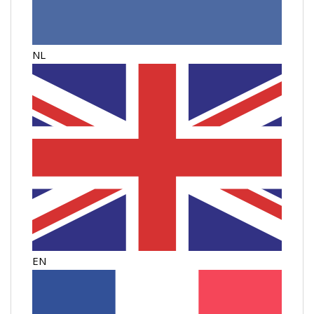
NL
EN