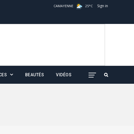
Sign in
CAMAYENNE
25
°
C
CES
BEAUTÉS
VIDÉOS