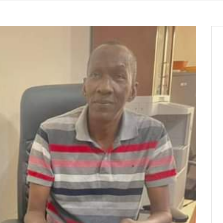
aux provisoires et des
: ce 4 juin à 18h
tats partiels des élections de mai
tats partiels des élections de mai
e d’appel, joignable au 105, ouvert