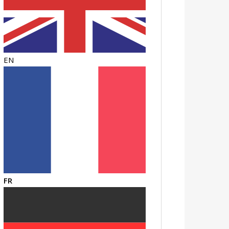
EN
FR