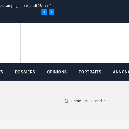
 des campagnes ce jeudi 28 mai à
nce de la fiche de procuration
Commissions Administratives de
tation de serment et à une
WS
DOSSIERS
OPINIONS
PORTRAITS
ANNON
entants aux CACV (centralisation
it des cartes d’électeurs possible
Home
Grand P
os informations à transmettre