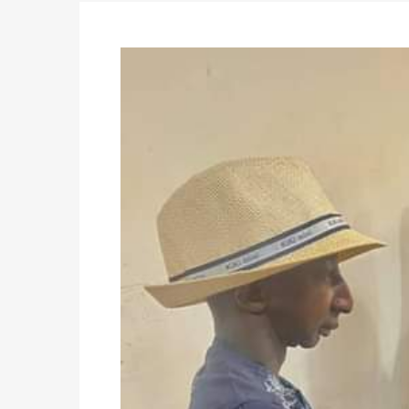
avant le 16 mai 2026 à 16h
Politique
-
Proclamation des résultats glob
statistiques des législatives et communales 
Politique
-
Suite de la publication des résul
ce 03 juin à 14h
Politique
-
Suite de la publication des résul
– mardi 02 juin à 17h
Politique
-
Scrutins : la DGE active un centr
24h/24 et 7j/7