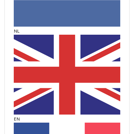
NL
EN