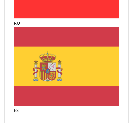
RU
ES