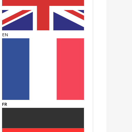
EN
FR