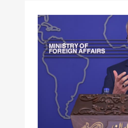
du 16 au 31 mai 2026
Politique
-
Délégués de bureaux de vote : v
avant le 16 mai 2026 à 16h
Politique
-
Proclamation des résultats glob
statistiques des législatives et communales 
Politique
-
Suite de la publication des résul
ce 03 juin à 14h
Politique
-
Suite de la publication des résul
– mardi 02 juin à 17h