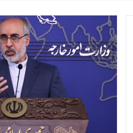
os informations à transmettre
aux provisoires et des
: ce 4 juin à 18h
tats partiels des élections de mai
tats partiels des élections de mai