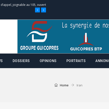
e d’appel, joignable au 105, ouvert
 des campagnes ce jeudi 28 mai à
nce de la fiche de procuration
Commissions Administratives de
WS
DOSSIERS
OPINIONS
PORTRAITS
ANNON
tation de serment et à une
entants aux CACV (centralisation
Home
Iran
it des cartes d’électeurs possible