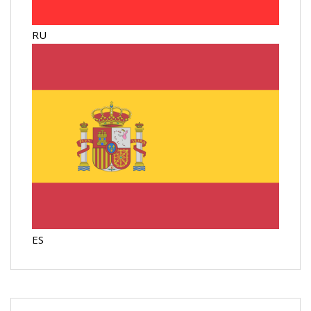
RU
ES