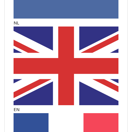
NL
EN