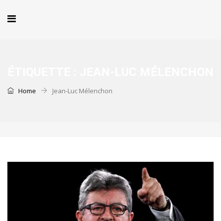
ÉTIQUETTE :
JEAN-LUC MÉLENCHON
Home
Jean-Luc Mélenchon