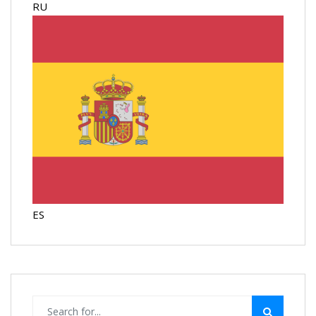
RU
ES