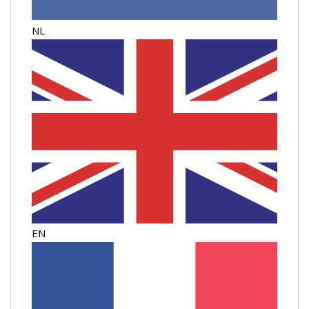
NL
EN