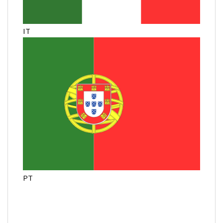
IT
PT