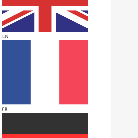
EN
FR