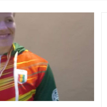
it des cartes d’électeurs possible
os informations à transmettre
aux provisoires et des
: ce 4 juin à 18h
tats partiels des élections de mai