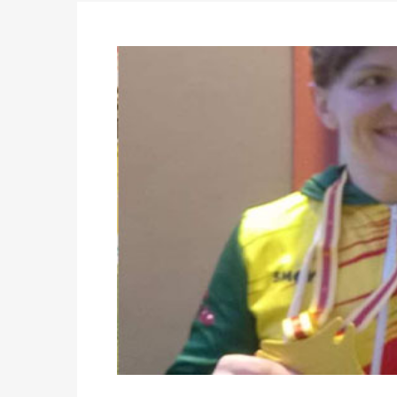
des votes) avant le 16 mai à 16h
Politique
-
Double scrutin du 31 mai : retra
du 16 au 31 mai 2026
Politique
-
Délégués de bureaux de vote : v
avant le 16 mai 2026 à 16h
Politique
-
Proclamation des résultats glob
statistiques des législatives et communales 
Politique
-
Suite de la publication des résul
ce 03 juin à 14h