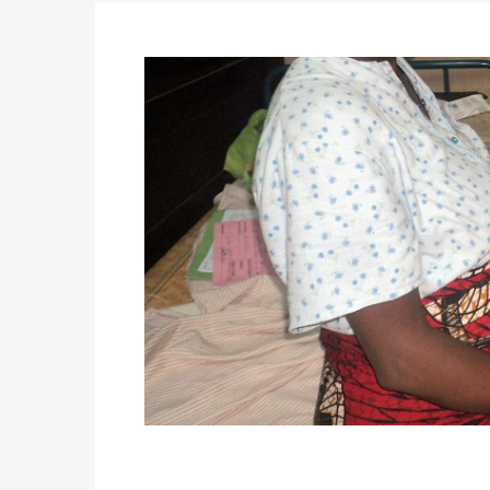
des votes) avant le 16 mai à 16h
Politique
-
Double scrutin du 31 mai : retra
du 16 au 31 mai 2026
Politique
-
Délégués de bureaux de vote : v
avant le 16 mai 2026 à 16h
Politique
-
Proclamation des résultats glob
statistiques des législatives et communales 
Politique
-
Suite de la publication des résul
ce 03 juin à 14h