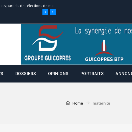
tats partiels des élections de mai
e d’appel, joignable au 105, ouvert
 des campagnes ce jeudi 28 mai à
WS
DOSSIERS
OPINIONS
PORTRAITS
ANNON
nce de la fiche de procuration
Commissions Administratives de
tation de serment et à une
Home
maternité
entants aux CACV (centralisation