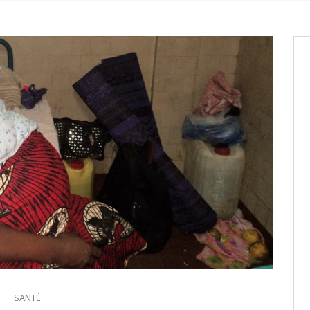
it des cartes d’électeurs possible
os informations à transmettre
aux provisoires et des
: ce 4 juin à 18h
tats partiels des élections de mai
SANTÉ