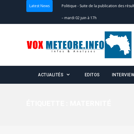
Latest News
Politique
-
Suite de la publication des résul
– mardi 02 juin à 17h
Politique
-
Scrutins : la DGE active un centr
24h/24 et 7j/7
Actualités
-
Double scrutin du 31 mai : fin
minuit
ACTUALITÉS
EDITOS
INTERVIE
Actualités
-
Communiqué relatif à la délivra
Politique
-
Convocation des membres des 
Centralisation des Votes (CACV) à une pres
ÉTIQUETTE :
MATERNITÉ
formation
Politique
-
Candidats : désignez vos représ