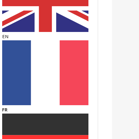
EN
FR