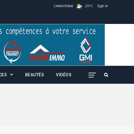
Sign in
CAMAYENNE
25
°
C
CES
BEAUTÉS
VIDÉOS