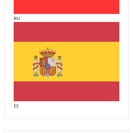
RU
ES