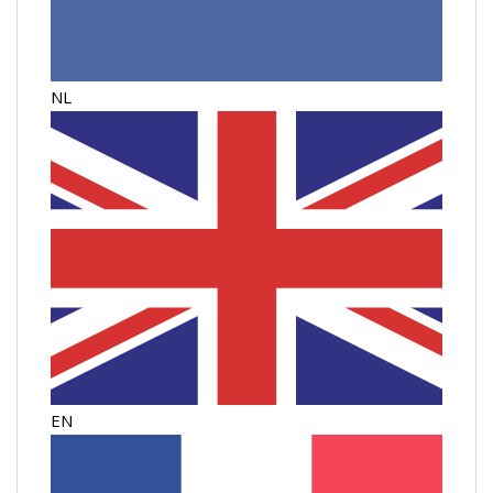
NL
EN