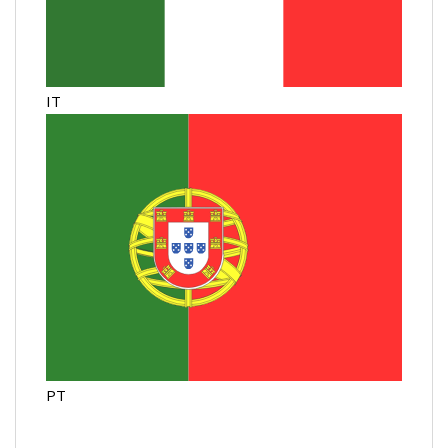
IT
PT