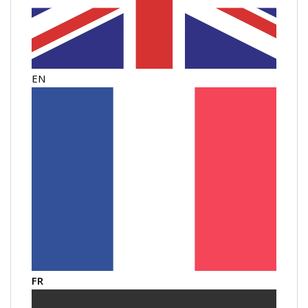
EN
FR