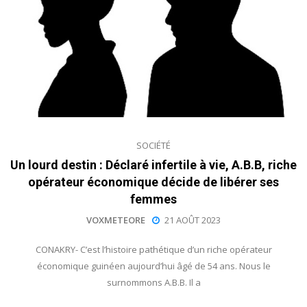
SOCIÉTÉ
Un lourd destin : Déclaré infertile à vie, A.B.B, riche
opérateur économique décide de libérer ses
femmes
VOXMETEORE
21 AOÛT 2023
CONAKRY- C’est l’histoire pathétique d’un riche opérateur
économique guinéen aujourd’hui âgé de 54 ans. Nous le
surnommons A.B.B. Il a