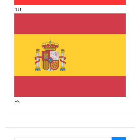
RU
ES