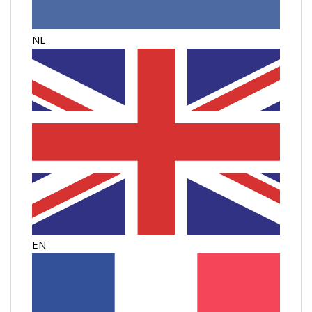
NL
EN