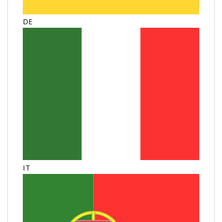
DE
IT