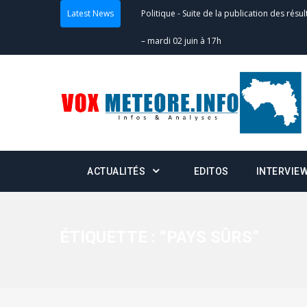
Latest News
Politique
-
Suite de la publication des résul
– mardi 02 juin à 17h
Politique
-
Scrutins : la DGE active un centr
24h/24 et 7j/7
Actualités
-
Double scrutin du 31 mai : fin
minuit
ACTUALITÉS
EDITOS
INTERVIE
Actualités
-
Communiqué relatif à la délivra
Politique
-
Convocation des membres des 
Centralisation des Votes (CACV) à une pres
ÉTIQUETTE :
“PAYS SÛRS”
formation
Politique
-
Candidats : désignez vos représ