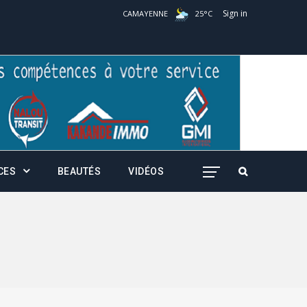
Sign in
CAMAYENNE
25
°
C
CES
BEAUTÉS
VIDÉOS