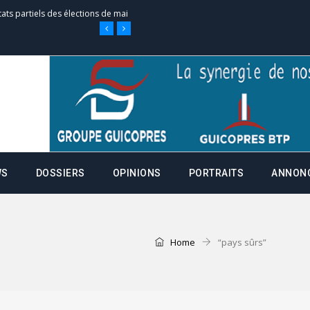
tats partiels des élections de mai
e d’appel, joignable au 105, ouvert
 des campagnes ce jeudi 28 mai à
WS
DOSSIERS
OPINIONS
PORTRAITS
ANNON
nce de la fiche de procuration
Commissions Administratives de
tation de serment et à une
Home
“pays sûrs”
entants aux CACV (centralisation