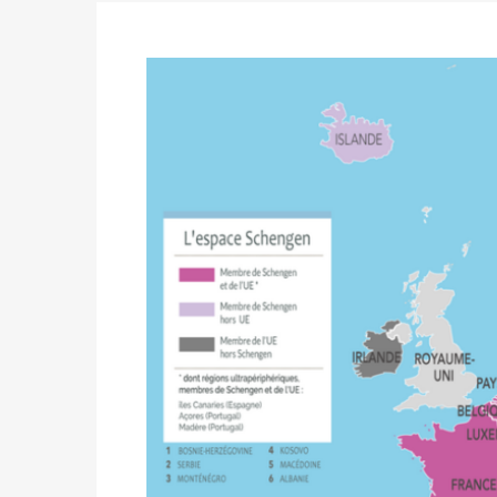
des votes) avant le 16 mai à 16h
Politique
-
Double scrutin du 31 mai : retra
du 16 au 31 mai 2026
Politique
-
Délégués de bureaux de vote : v
avant le 16 mai 2026 à 16h
Politique
-
Proclamation des résultats glob
statistiques des législatives et communales 
Politique
-
Suite de la publication des résul
ce 03 juin à 14h