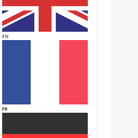
EN
FR