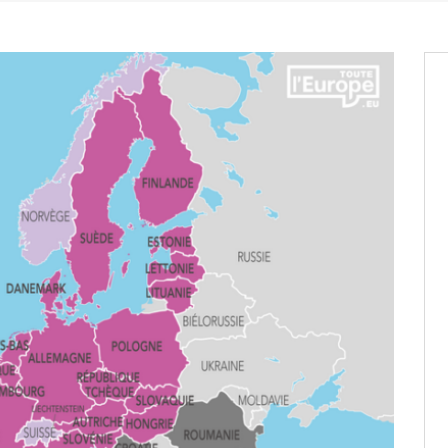
it des cartes d’électeurs possible
os informations à transmettre
aux provisoires et des
: ce 4 juin à 18h
tats partiels des élections de mai