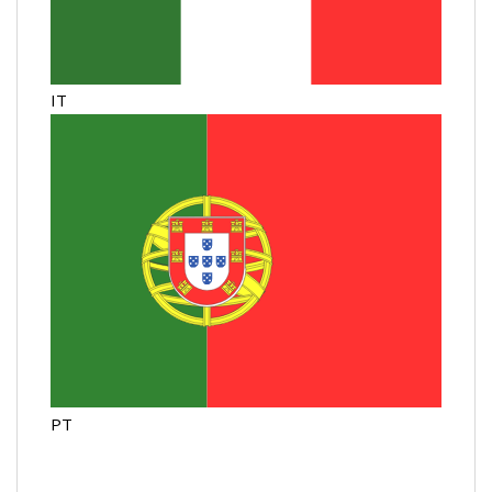
IT
PT