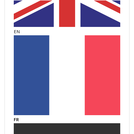
EN
FR